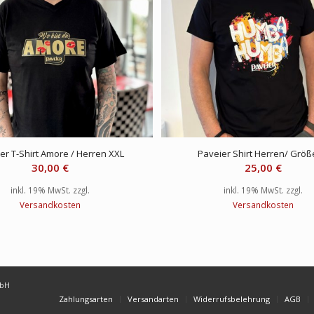
er T-Shirt Amore / Herren XXL
Paveier Shirt Herren/ Größ
30,00
€
25,00
€
inkl. 19% MwSt.
zzgl.
inkl. 19% MwSt.
zzgl.
Versandkosten
Versandkosten
mbH
Zahlungsarten
Versandarten
Widerrufsbelehrung
AGB