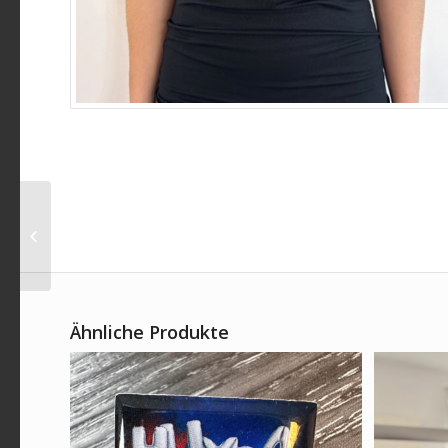
Paveier – Paveier T-
Shirt / Herren L
Ähnliche Produkte