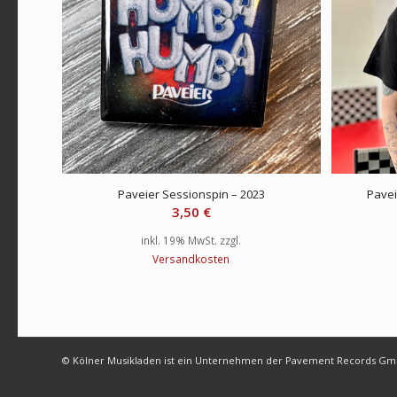
Paveier Sessionspin – 2023
Pavei
3,50
€
inkl. 19% MwSt.
zzgl.
Versandkosten
© Kölner Musikladen ist ein Unternehmen der Pavement Records G