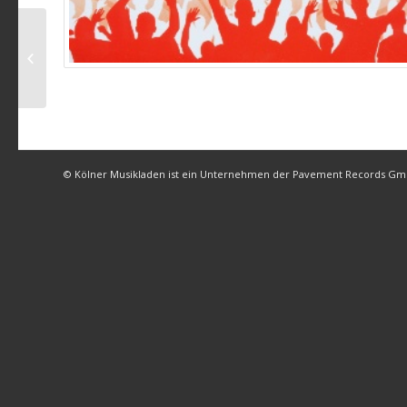
Die Filue – Papas Furz
(live)
© Kölner Musikladen ist ein Unternehmen der Pavement Records G