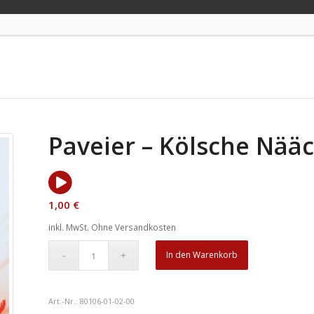
Paveier – Kölsche Nääc
1,00
€
inkl. MwSt.
Ohne Versandkosten
In den Warenkorb
Art.-Nr.:
80106-01-02-00