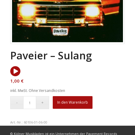
Paveier – Sulang
1,00
€
inkl. MwSt.
Ohne Versandkosten
In den Warenkorb
Art.-Nr.:
60106-01-06-00
© Kölner Musikladen ist ein Unternehmen der Pavement Records