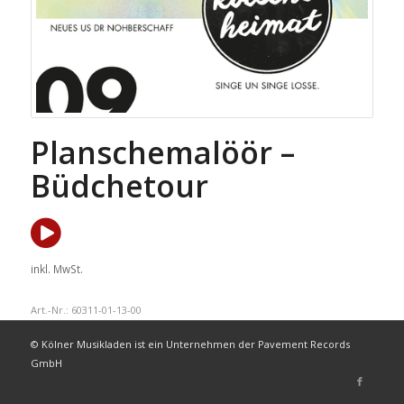
Planschemalöör –
Büdchetour
inkl. MwSt.
Art.-Nr.:
60311-01-13-00
© Kölner Musikladen ist ein Unternehmen der Pavement Records
GmbH