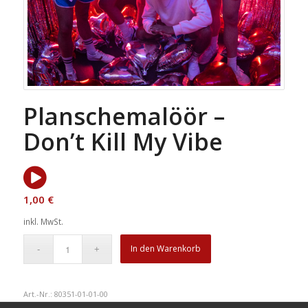
Planschemalöör –
Don’t Kill My Vibe
1,00
€
inkl. MwSt.
In den Warenkorb
Art.-Nr.:
80351-01-01-00