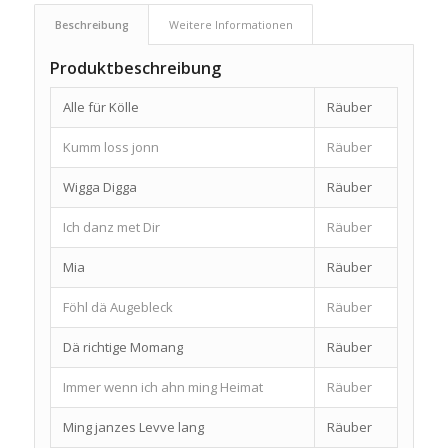
Beschreibung
Weitere Informationen
Produktbeschreibung
Alle für Kölle
Räuber
Kumm loss jonn
Räuber
Wigga Digga
Räuber
Ich danz met Dir
Räuber
Mia
Räuber
Föhl dä Augebleck
Räuber
Dä richtige Momang
Räuber
Immer wenn ich ahn ming Heimat
Räuber
Ming janzes Levve lang
Räuber