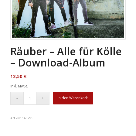
Räuber – Alle für Kölle
– Download-Album
13,50
€
inkl. MwSt.
In den Warenkorb
Art.-Nr.:
60295