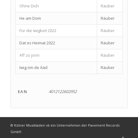
Ohne Dich
Räuber
He am Dom
Räuber
Für die Iwigkeit 2022
Räuber
Dat es Heimat 2022
Räuber
Aff zo jonn
Räuber
Iwig öm de Ääd
Räuber
EAN
4012122602952
© Kölner Musikladen ist ein Unternehmen der Pavement Records
GmbH