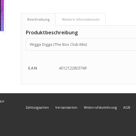
Beschreibung
Weitere Informationen
Produktbeschreibung
Wigga Digga (The Box Club-Mix)
EAN
4012122803748
mbH
Zahlungsarten
Versandarten
Widerrufsbelehrung
AGB