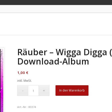
Räuber – Wigga Digga (
Download-Album
1,00
€
inkl. MwSt.
In den Warenkorb
Art.-Nr.:
80374