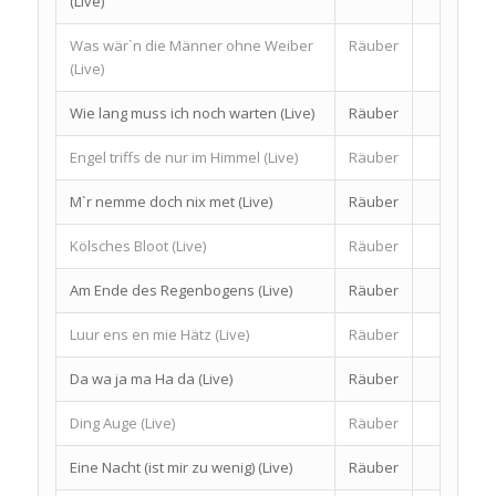
(Live)
Was wär`n die Männer ohne Weiber
Räuber
(Live)
Wie lang muss ich noch warten (Live)
Räuber
Engel triffs de nur im Himmel (Live)
Räuber
M`r nemme doch nix met (Live)
Räuber
Kölsches Bloot (Live)
Räuber
Am Ende des Regenbogens (Live)
Räuber
Luur ens en mie Hätz (Live)
Räuber
Da wa ja ma Ha da (Live)
Räuber
Ding Auge (Live)
Räuber
Eine Nacht (ist mir zu wenig) (Live)
Räuber