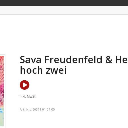
Sava Freudenfeld & He
hoch zwei
inkl. MwSt.
Art.-Nr.:
60311-01-07-00