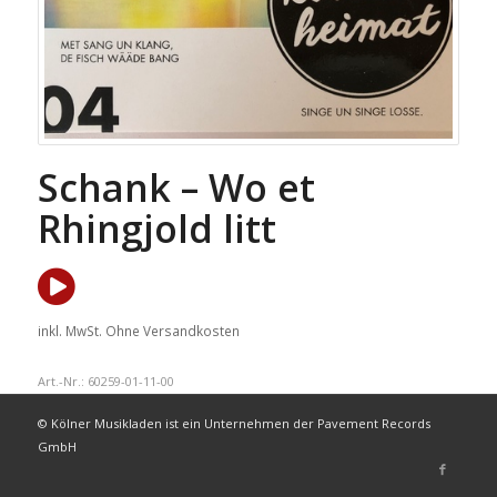
Schank – Wo et
Rhingjold litt
inkl. MwSt.
Ohne Versandkosten
Art.-Nr.:
60259-01-11-00
© Kölner Musikladen ist ein Unternehmen der Pavement Records
GmbH