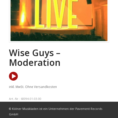
Wise Guys –
Moderation
inkl. MwSt.
Ohne Versandkosten
Art.-Nr.:
60094-01-03-00
© Kölner Musikladen ist ein Unternehmen der Pavement Records
GmbH