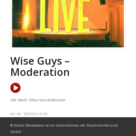
Wise Guys –
Moderation
inkl. MwSt.
Ohne Versandkosten
Art.-Nr.:
60094-01-23-00
© Kölner Musikladen ist ein Unternehmen der Pavement Records
GmbH