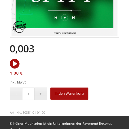
0,003
1,00
€
inkl. MwSt.
In den Warenkorb
Art.-Nr.:
80354-01-01-00
© Kölner Musikladen ist ein Unternehmen der Pavement Records