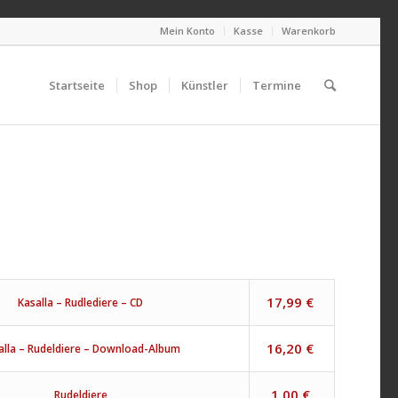
Mein Konto
Kasse
Warenkorb
Startseite
Shop
Künstler
Termine
17,99
€
Kasalla – Rudlediere – CD
16,20
€
alla – Rudeldiere – Download-Album
1,00
€
Rudeldiere