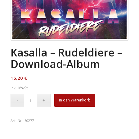
Kasalla – Rudeldiere –
Download-Album
16,20
€
inkl. MwSt.
In den Warenkorb
Art.-Nr.:
60277