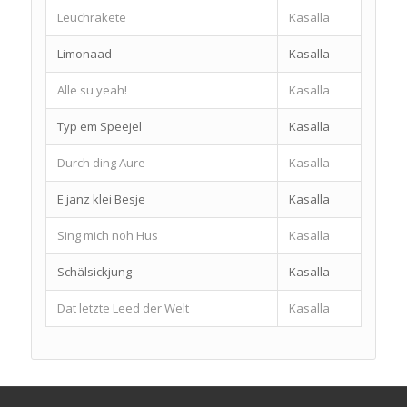
Leuchrakete
Kasalla
Limonaad
Kasalla
Alle su yeah!
Kasalla
Typ em Speejel
Kasalla
Durch ding Aure
Kasalla
E janz klei Besje
Kasalla
Sing mich noh Hus
Kasalla
Schälsickjung
Kasalla
Dat letzte Leed der Welt
Kasalla