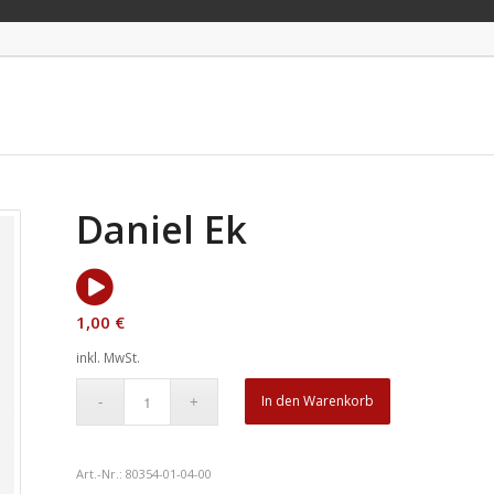
Daniel Ek
1,00
€
inkl. MwSt.
In den Warenkorb
Art.-Nr.:
80354-01-04-00