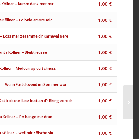
1,00
€
a Köllner – Kumm danz met mir
1,00
€
a Köllner – Colonia amore mio
1,00
€
 – Loss mer zesamme d’r Karneval fiere
1,00
€
rita Köllner – Bleibtreusee
1,00
€
Köllner – Medden op de Schnüss
1,00
€
er – Wenn Fastelovend im Sommer wör
1,00
€
 Dat kölsche Hätz kütt an d’r Rhing zoröck
1,00
€
a Köllner – Do hänge mir dran
1,00
€
 Köllner – Weil mir Kölsche sin