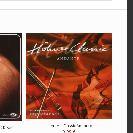
Höhner – Classic Andante
 CD Set)
9,99
€