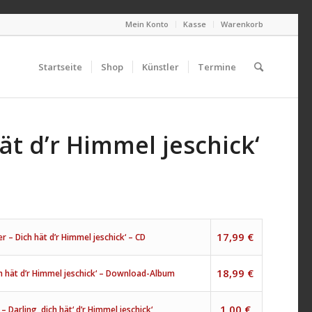
Mein Konto
Kasse
Warenkorb
Startseite
Shop
Künstler
Termine
ät d’r Himmel jeschick‘
17,99
€
er – Dich hät d’r Himmel jeschick‘ – CD
18,99
€
ch hät d’r Himmel jeschick‘ – Download-Album
1,00
€
– Darling, dich hät‘ d’r Himmel jeschick‘