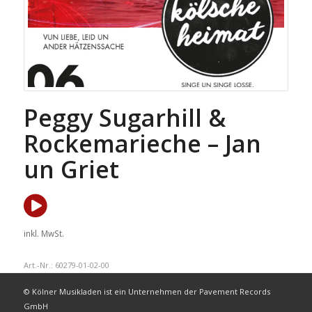
Peggy Sugarhill &
Rockemarieche – Jan
un Griet
inkl. MwSt.
Art.-Nr.:
60279-01-02-00
© Kölner Musikladen ist ein Unternehmen der Pavement Records
GmbH