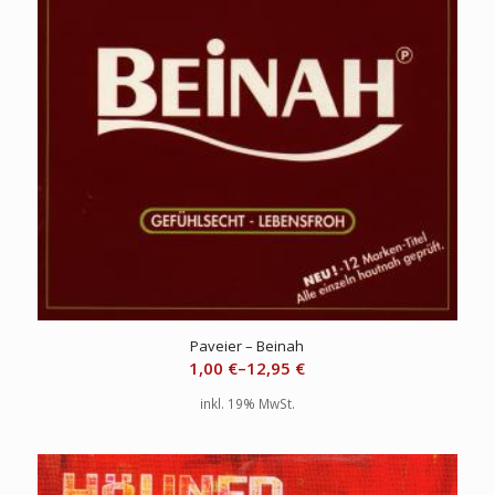
Paveier – Beinah
1,00
€
–
12,95
€
inkl. 19% MwSt.