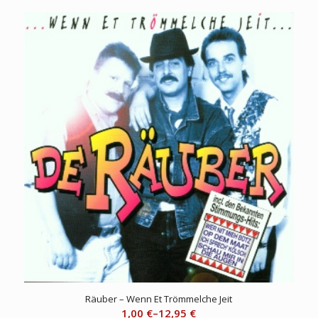
Räuber – Wenn Et Trömmelche Jeit
1,00
€
–
12,95
€