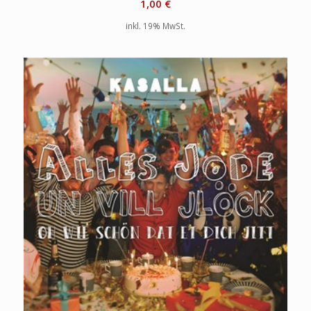
1,00
€
inkl. 19% MwSt.