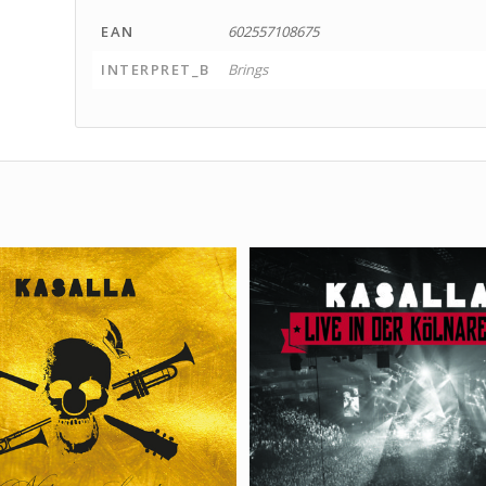
EAN
602557108675
INTERPRET_B
Brings